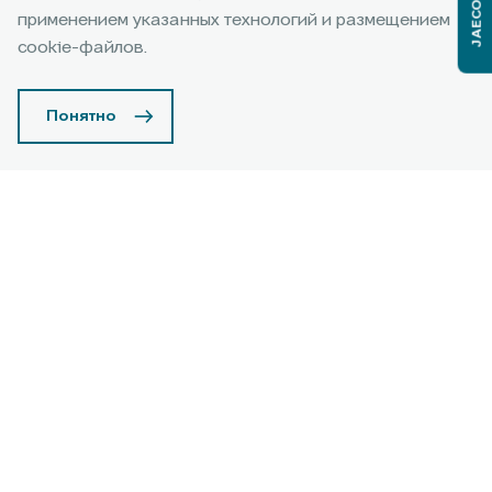
JAECOO J6
применением указанных технологий и размещением
Подробнее
cookie-файлов.
Понятно
Условия дополнительной
технической поддержки
Cервисная акция, предусматривающая бесплатное
устранение Дилером определенных условиями Акции
Узнать подробнее
дефектов, вызванных качеством материалов,
изготовления и (или) сборки (производственные
дефекты), при условии соблюдения правил
эксплуатации и обслуживания автомобиля, а также
отсутствии внешних воздействий и иных факторов,