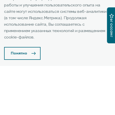
дилеров JAECOO — это гарантия качественного
работы и улучшения пользовательского опыта на
сервиса,
сайте могут использоваться системы веб-аналитики
сохранения гарантии на автомобиль и
(в том числе Яндекс.Метрика). Продолжая
JAECOO J6
профессиональной поддержки.
использование сайта, Вы соглашаетесь с
применением указанных технологий и размещением
Записаться на сервис
cookie-файлов.
Понятно
Преимущества
официального дилера
JAECOO
Узнать подробнее