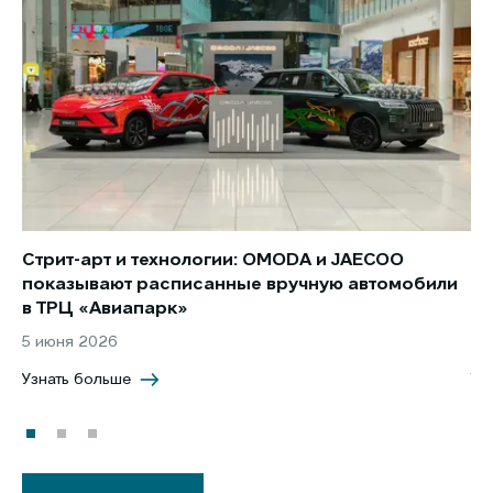
Стрит-арт и технологии: OMODA и JAECOO
Но
показывают расписанные вручную автомобили
JA
в ТРЦ «Авиапарк»
за
5 июня 2026
8 
Узнать больше
Уз