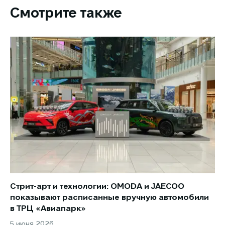
Смотрите также
Стрит-арт и технологии: OMODA и JAECOO
Но
показывают расписанные вручную автомобили
JA
в ТРЦ «Авиапарк»
за
5 июня 2026
8 