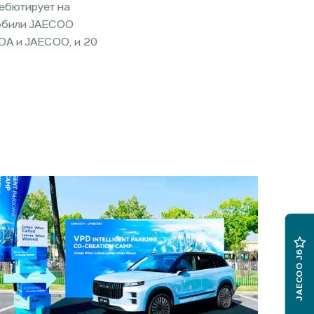
ебютирует на
мобили JAECOO
DA и JAECOO, и 20
JAECOO J6