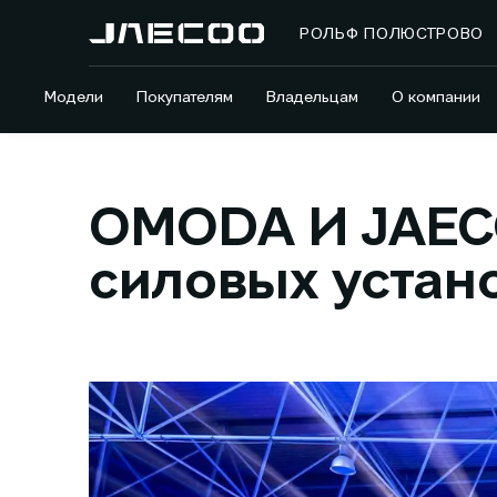
РОЛЬФ ПОЛЮСТРОВО
Модели
Покупателям
Владельцам
О компании
OMODA И JAECO
силовых устан