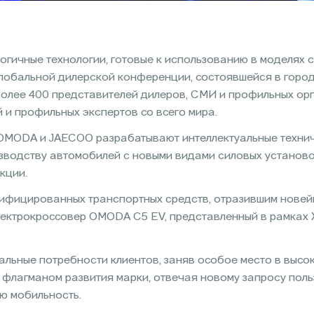
ичные технологии, готовые к использованию в моделях 
глобальной дилерской конференции, состоявшейся в город
более 400 представителей дилеров, СМИ и профильных ор
 и профильных экспертов со всего мира.
и OMODA и JAECOO разрабатывают интеллектуальные технич
зводству автомобилей с новыми видами силовых установо
кции.
ифицированных транспортных средств, отразившим новей
 электрокроссовер OMODA С5 EV, представленный в рамка
альные потребности клиентов, заняв особое место в выс
 флагманом развития марки, отвечая новому запросу поль
ую мобильность.