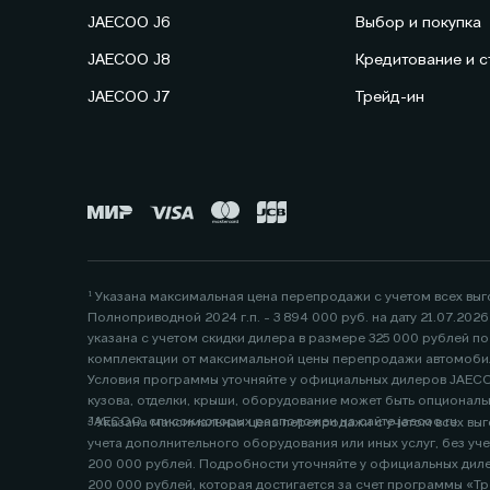
JAECOO J6
Выбор и покупка
JAECOO J8
Кредитование и с
JAECOO J7
Трейд-ин
¹ Указана максимальная цена перепродажи с учетом всех вы
Полноприводной 2024 г.п. - 3 894 000 руб. на дату 21.07.20
указана с учетом скидки дилера в размере 325 000 рублей 
комплектации от максимальной цены перепродажи автомобил
Условия программы уточняйте у официальных дилеров JAECOO
кузова, отделки, крыши, оборудование может быть опциональ
JAECOO, список которых расположен на сайте jaecoo.ru
² Указана максимальная цена перепродажи с учетом всех выго
учета дополнительного оборудования или иных услуг, без учета предложений или скидок официального дилера. Данная цена указана с учетом скидки дилера по программам «Трейд-ин» в размере
200 000 рублей. Подробности уточняйте у официальных дилеров, список которых расположен по 
200 000 рублей, которая достигается за счет программы «Тр