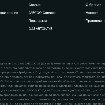
Сервис
О бренде
трахование
JAECOO Connect
Новости
Поддержка
Правовая 
O&J АВТОКЛУБ
год на автомобиль JAECOO J8 (Джей 8) комплектации Комфорт (комплекта
26 г., без учета дополнительного оборудования или иных услуг, без учета
по программе «Трейд-ин ». Под скидкой по программе «Трейд-ин» понимае
я, приобретаемого по Программе, при сдаче в зачёт его стоимости при
. 4 Фактические цвета серийных автомобилей могут отличаться от цветов
ным. Наличие автомобилей, цены, цвета, модели, комплектации, оснащени
д на автомобиль JAECOO J7 (Джей 7) комплектации Актив 2026 года 1.6Т пер
адресу www.jaecoo.ru. Не является офертой. 2 Указан максимальный размер выгоды потребителя -
ейд-ин». Под скидкой по программе «Трейд-ин» понимается единовременна