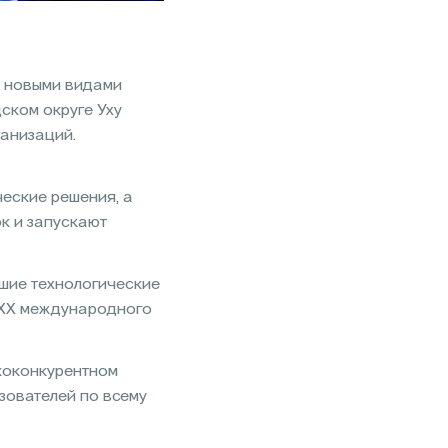
с новыми видами
ском округе Уху
ганизаций.
еские решения, а
к и запускают
шие технологические
х XX международного
ококонкурентном
зователей по всему